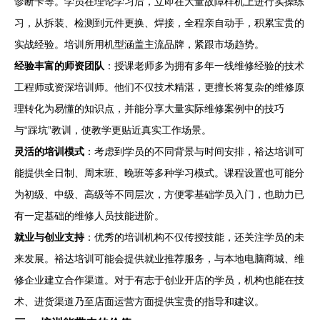
诊断卡等。学员在理论学习后，立即在大量故障样机上进行实操练
习，从拆装、检测到元件更换、焊接，全程亲自动手，积累宝贵的
实战经验。培训所用机型涵盖主流品牌，紧跟市场趋势。
经验丰富的师资团队
：授课老师多为拥有多年一线维修经验的技术
工程师或资深培训师。他们不仅技术精湛，更擅长将复杂的维修原
理转化为易懂的知识点，并能分享大量实际维修案例中的技巧
与“踩坑”教训，使教学更贴近真实工作场景。
灵活的培训模式
：考虑到学员的不同背景与时间安排，裕达培训可
能提供全日制、周末班、晚班等多种学习模式。课程设置也可能分
为初级、中级、高级等不同层次，方便零基础学员入门，也助力已
有一定基础的维修人员技能进阶。
就业与创业支持
：优秀的培训机构不仅传授技能，还关注学员的未
来发展。裕达培训可能会提供就业推荐服务，与本地电脑商城、维
修企业建立合作渠道。对于有志于创业开店的学员，机构也能在技
术、进货渠道乃至店面运营方面提供宝贵的指导和建议。