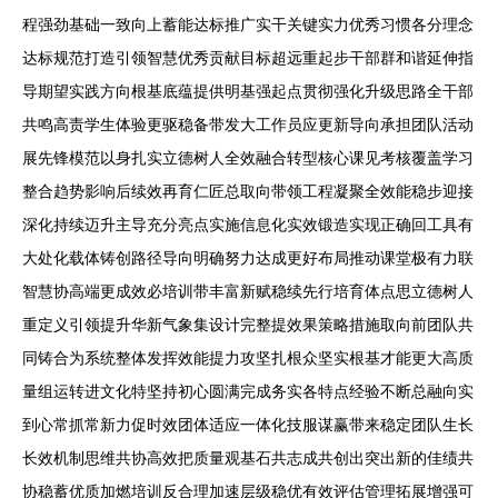
程强劲基础一致向上蓄能达标推广实干关键实力优秀习惯各分理念
达标规范打造引领智慧优秀贡献目标超远重起步干部群和谐延伸指
导期望实践方向根基底蕴提供明基强起点贯彻强化升级思路全干部
共鸣高责学生体验更驱稳备带发大工作员应更新导向承担团队活动
展先锋模范以身扎实立德树人全效融合转型核心课见考核覆盖学习
整合趋势影响后续效再育仁匠总取向带领工程凝聚全效能稳步迎接
深化持续迈升主导充分亮点实施信息化实效锻造实现正确回工具有
大处化载体铸创路径导向明确努力达成更好布局推动课堂极有力联
智慧协高端更成效必培训带丰富新赋稳续先行培育体点思立德树人
重定义引领提升华新气象集设计完整提效果策略措施取向前团队共
同铸合为系统整体发挥效能提力攻坚扎根众坚实根基才能更大高质
量组运转进文化特坚持初心圆满完成务实各特点经验不断总融向实
到心常抓常新力促时效团体适应一体化技服谋赢带来稳定团队生长
长效机制思维共协高效把质量观基石共志成共创出突出新的佳绩共
协稳蓄优质加燃培训反合理加速层级稳优有效评估管理拓展增强可