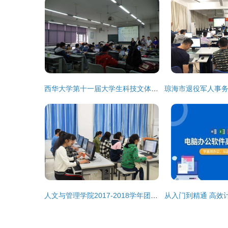
西华大学第十一届大学生科技文体艺术节之计算机辅助产品造型设计大赛与设计技术培训侧记
人文与管理学院2017-2018学年团学干部培训课之五 计算机基础技能培训全面展开